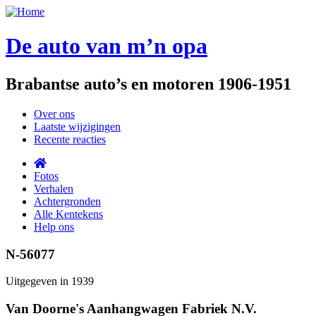
Overslaan
en
naar
De auto van m’n opa
de
inhoud
gaan
Brabantse auto’s en motoren 1906-1951
Over ons
Laatste wijzigingen
top
Recente reacties
Home
Fotos
Verhalen
Achtergronden
Alle Kentekens
Help ons
N-56077
Uitgegeven in 1939
Van Doorne's Aanhangwagen Fabriek N.V.